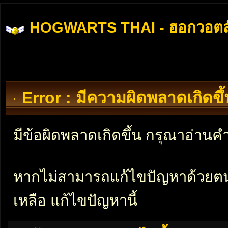
HOGWARTS THAI - ฮอกวอตส
Error : มีความผิดพลาดเกิดข
มีข้อผิดพลาดเกิดขึ้น กรุณาอ่าน
หากไม่สามารถแก้ไขปัญหาด้วยตนเอ
เหลือ แก้ไขปัญหานี้