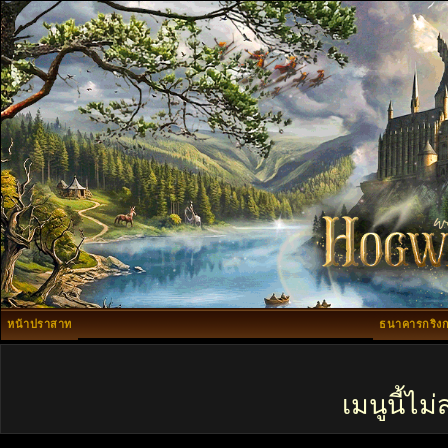
หน้าปราสาท
ธนาคารกริงก
เมนูนี้ไ