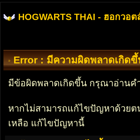
HOGWARTS THAI - ฮอกวอตส
Error : มีความผิดพลาดเกิดข
มีข้อผิดพลาดเกิดขึ้น กรุณาอ่าน
หากไม่สามารถแก้ไขปัญหาด้วยตนเอ
เหลือ แก้ไขปัญหานี้