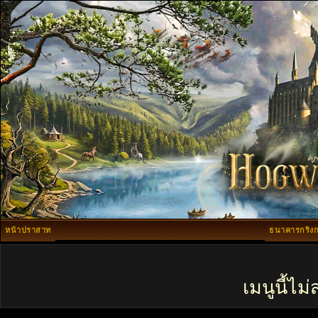
หน้าปราสาท
ธนาคารกริงก
เมนูนี้ไ