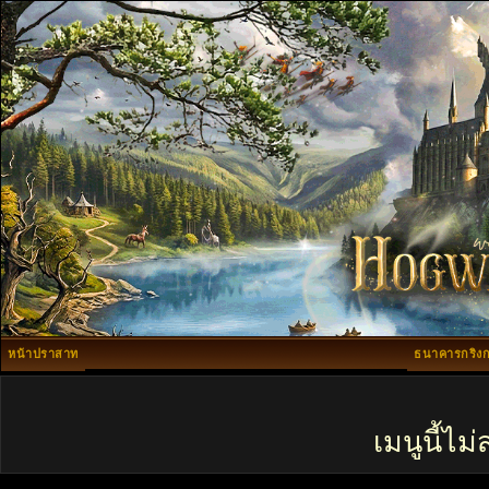
หน้าปราสาท
ธนาคารกริงก
เมนูนี้ไ