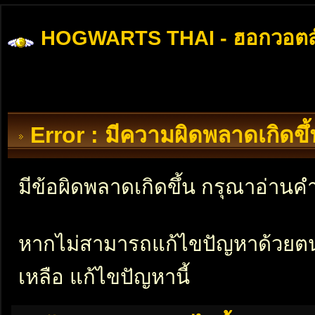
HOGWARTS THAI - ฮอกวอตส
Error : มีความผิดพลาดเกิดข
มีข้อผิดพลาดเกิดขึ้น กรุณาอ่าน
หากไม่สามารถแก้ไขปัญหาด้วยตนเอ
เหลือ แก้ไขปัญหานี้