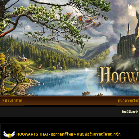
หน้าปราสาท
ธนาคารกริงก
ยินดีต้อนรั
HOGWARTS THAI - ฮอกวอตส์ไทย
> แบบฟอร์มการสมัครสมาชิก