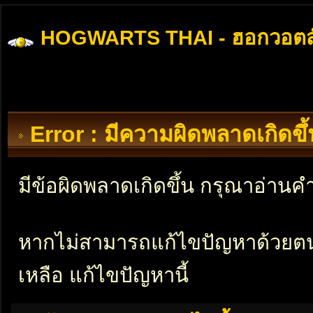
HOGWARTS THAI - ฮอกวอตส
Error : มีความผิดพลาดเกิดข
มีข้อผิดพลาดเกิดขึ้น กรุณาอ่าน
หากไม่สามารถแก้ไขปัญหาด้วยตนเอ
เหลือ แก้ไขปัญหานี้