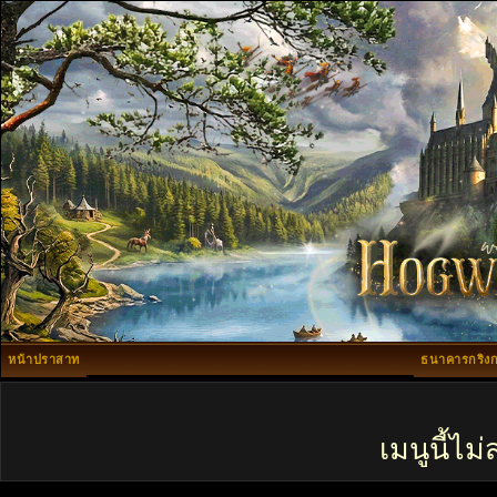
หน้าปราสาท
ธนาคารกริงก
เมนูนี้ไ