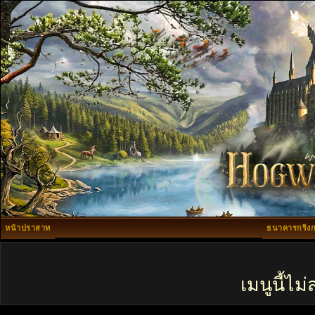
หน้าปราสาท
ธนาคารกริงก
เมนูนี้ไ