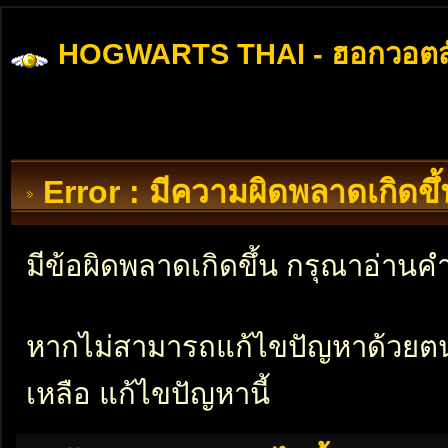
HOGWARTS THAI - ฮอกวอตส
Error : มีความผิดพลาดเกิดข
มีข้อผิดพลาดเกิดขึ้น กรุณาอ่าน
หากไม่สามารถแก้ไขปัญหาด้วยตนเอ
เหลือ แก้ไขปัญหานี้