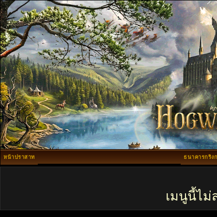
หน้าปราสาท
ธนาคารกริงก
เมนูนี้ไ