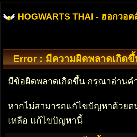
HOGWARTS THAI - ฮอกวอตส
Error : มีความผิดพลาดเกิดข
มีข้อผิดพลาดเกิดขึ้น กรุณาอ่าน
หากไม่สามารถแก้ไขปัญหาด้วยตนเอ
เหลือ แก้ไขปัญหานี้