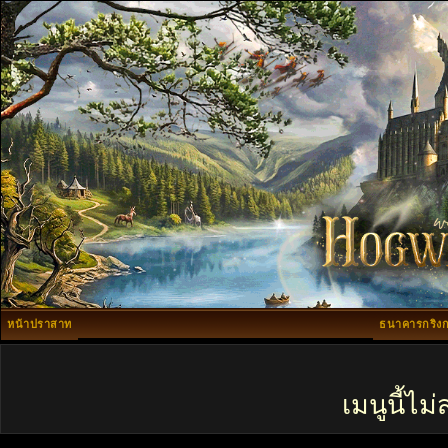
หน้าปราสาท
ธนาคารกริงก
เมนูนี้ไ