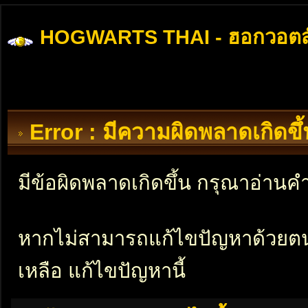
HOGWARTS THAI - ฮอกวอตส
Error : มีความผิดพลาดเกิดข
มีข้อผิดพลาดเกิดขึ้น กรุณาอ่าน
หากไม่สามารถแก้ไขปัญหาด้วยตนเอ
เหลือ แก้ไขปัญหานี้