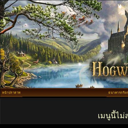
หน้าปราสาท
ธนาคารกริงก
เมนูนี้ไ