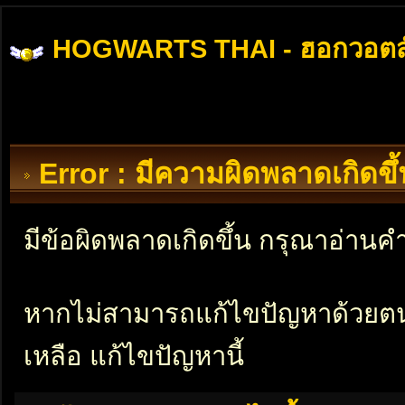
HOGWARTS THAI - ฮอกวอตส
Error : มีความผิดพลาดเกิดข
มีข้อผิดพลาดเกิดขึ้น กรุณาอ่าน
หากไม่สามารถแก้ไขปัญหาด้วยตนเอ
เหลือ แก้ไขปัญหานี้