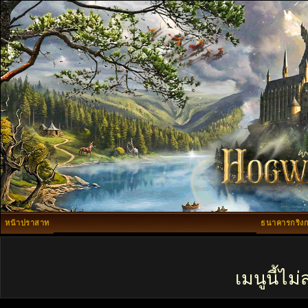
หน้าปราสาท
ธนาคารกริงก
เมนูนี้ไ