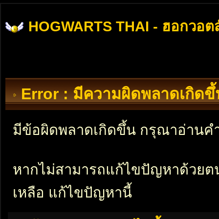
HOGWARTS THAI - ฮอกวอตส
Error : มีความผิดพลาดเกิดข
มีข้อผิดพลาดเกิดขึ้น กรุณาอ่าน
หากไม่สามารถแก้ไขปัญหาด้วยตนเอ
เหลือ แก้ไขปัญหานี้