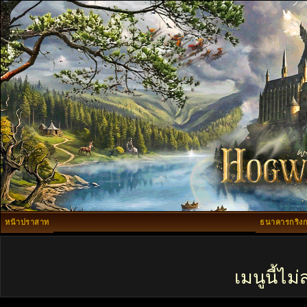
หน้าปราสาท
ธนาคารกริงก
เมนูนี้ไ