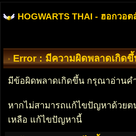
HOGWARTS THAI - ฮอกวอตส
Error : มีความผิดพลาดเกิดข
มีข้อผิดพลาดเกิดขึ้น กรุณาอ่าน
หากไม่สามารถแก้ไขปัญหาด้วยตนเอ
เหลือ แก้ไขปัญหานี้