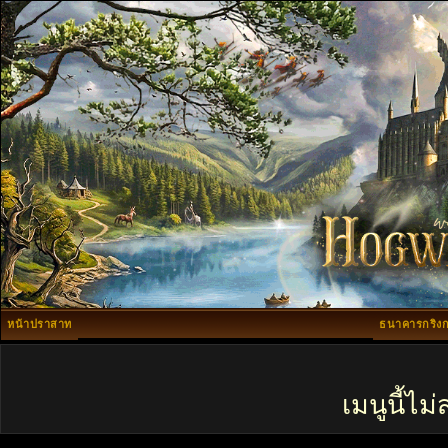
หน้าปราสาท
ธนาคารกริงก
เมนูนี้ไ