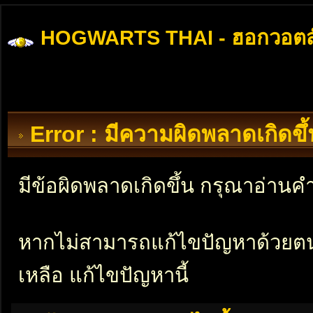
HOGWARTS THAI - ฮอกวอตส
Error : มีความผิดพลาดเกิดข
มีข้อผิดพลาดเกิดขึ้น กรุณาอ่าน
หากไม่สามารถแก้ไขปัญหาด้วยตนเอ
เหลือ แก้ไขปัญหานี้