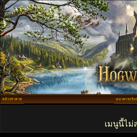
หน้าปราสาท
ธนาคารกริงก
เมนูนี้ไ