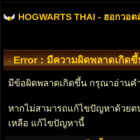
HOGWARTS THAI - ฮอกวอตส
Error : มีความผิดพลาดเกิดข
มีข้อผิดพลาดเกิดขึ้น กรุณาอ่าน
หากไม่สามารถแก้ไขปัญหาด้วยตนเอ
เหลือ แก้ไขปัญหานี้