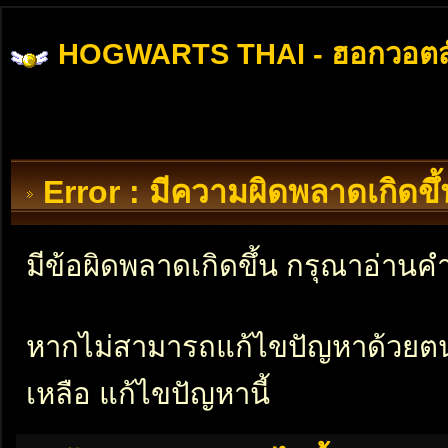
HOGWARTS THAI - ฮอกวอตส
Error : มีความผิดพลาดเกิดข
มีข้อผิดพลาดเกิดขึ้น กรุณาอ่าน
หากไม่สามารถแก้ไขปัญหาด้วยตนเอ
เหลือ แก้ไขปัญหานี้