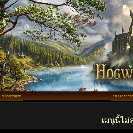
หน้าปราสาท
ธนาคารกริงก
เมนูนี้ไ