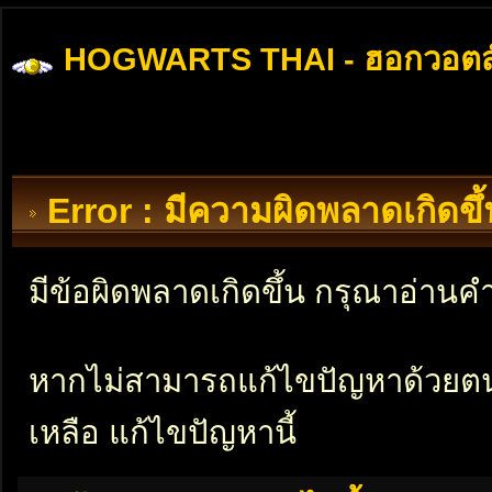
HOGWARTS THAI - ฮอกวอตส
Error : มีความผิดพลาดเกิดข
มีข้อผิดพลาดเกิดขึ้น กรุณาอ่าน
หากไม่สามารถแก้ไขปัญหาด้วยตนเอ
เหลือ แก้ไขปัญหานี้