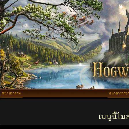
หน้าปราสาท
ธนาคารกริงก
เมนูนี้ไ