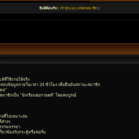
ยินดีต้อนรับ
(
เข้าสู่ระบบ
|
สมัครสมาชิก
)
์ที่ใช้งานได้จริง
อบข้อมูลภายในเวลา 24 ชั่วโมง เพื่อยืนยันสถานะสมาชิก
หม่"
ลุ่มสมาชิกเป็น "นักเรียนฮอกวอตส์" โดยสมบูรณ์
ทางที่ไม่เหมาะสม
ีต่างๆ
ีลธรรมจรรยา
่ยวข้องกับกระทู้หรือฟอรั่ม