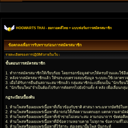
HOGWARTS THAI - ฮอกวอตส์ไทย
> แบบฟอร์มการสมัครสมาชิก
ข้อตกลงเพื่อการรับทราบก่อนการสมัครสมาชิก
รายละเอียดของการปฏิบัติตัวภายในเว็บ :
ขั้นตอนการสมัครสมาชิก
1. ทำการสมัครสมาชิกให้เรียบร้อย โดยกรอกข้อมูลต่างๆให้ครบถ้วนและใช้อีเมล
2. หลังจากสมัครสมาชิกแล้ว ให้รอระบบตรวจสอบข้อมูล ระบบจะใช้เวลาตรวจส
3. เมื่อได้รับการยืนยันสถานะสมาชิกแล้ว กลุ่มสมาชิกจะเปลี่ยนเป็น "นักเรียนใ
4. "นักเรียนใหม่"จำเป็นต้องไปรับการคัดสรรไปยังบ้านทั้ง 4 หลัง เพื่อเลื่อนก
กฎระเบียบเบื้องต้น
1. ห้ามโพสหรือเผยแพร่เนื้อหาที่เกี่ยวข้องกับชาติ ศาสนา พระมหากษัตริย์ใน
2. ห้ามโพสหรือเผยแพร่เนื้อหาที่อาจก่อให้้เกิดความแตกแยก แตกความสามัคค
3. ห้ามโพสหรือเผยแพร่เนื้อหาที่เข้าข่ายไม่เหมาะสม ลามกอนาจาร ขัดต่อศ
4. ห้ามโพสหรือเผยแพร่เนื้อหาที่มีข้อความหยาบคาย ไม่สุภาพ ข้อความที่ไม่เกี
5. ห้ามโพสหรือเผยแพร่เนื้อหาที่ไร้สาระ ส่อเจตนาปั๊มโพส ปั่นกระทู้