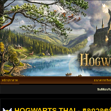
หน้าปราสาท
ธนาคารกริงก
ยินดีต้อนรั
HOGWARTS THAI - ฮอกวอตส