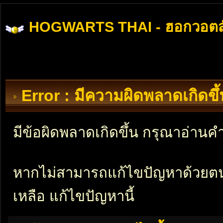
HOGWARTS THAI - ฮอกวอตส
Error : มีความผิดพลาดเกิดข
มีข้อผิดพลาดเกิดขึ้น กรุณาอ่าน
หากไม่สามารถแก้ไขปัญหาด้วยตนเอ
เหลือ แก้ไขปัญหานี้