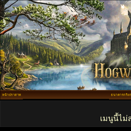
หน้าปราสาท
ธนาคารกริงก
เมนูนี้ไ