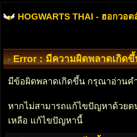
HOGWARTS THAI - ฮอกวอตส
Error : มีความผิดพลาดเกิดข
มีข้อผิดพลาดเกิดขึ้น กรุณาอ่าน
หากไม่สามารถแก้ไขปัญหาด้วยตนเอ
เหลือ แก้ไขปัญหานี้