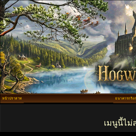
หน้าปราสาท
ธนาคารกริงก
เมนูนี้ไ