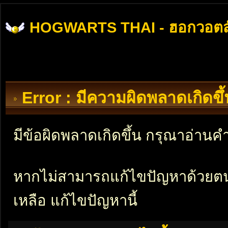
HOGWARTS THAI - ฮอกวอตส
Error : มีความผิดพลาดเกิดข
มีข้อผิดพลาดเกิดขึ้น กรุณาอ่าน
หากไม่สามารถแก้ไขปัญหาด้วยตนเอ
เหลือ แก้ไขปัญหานี้