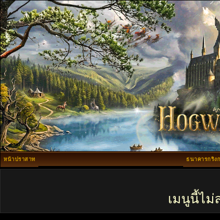
หน้าปราสาท
ธนาคารกริงก
เมนูนี้ไ