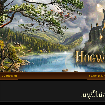
หน้าปราสาท
ธนาคารกริงก
เมนูนี้ไ