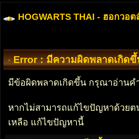
HOGWARTS THAI - ฮอกวอตส
Error : มีความผิดพลาดเกิดข
มีข้อผิดพลาดเกิดขึ้น กรุณาอ่าน
หากไม่สามารถแก้ไขปัญหาด้วยตนเอ
เหลือ แก้ไขปัญหานี้