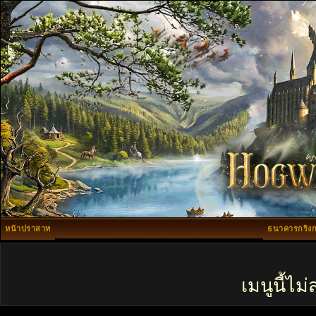
หน้าปราสาท
ธนาคารกริงก
เมนูนี้ไ