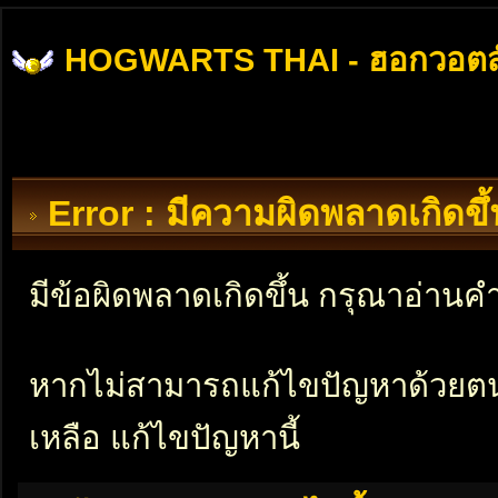
HOGWARTS THAI - ฮอกวอตส
Error : มีความผิดพลาดเกิดข
มีข้อผิดพลาดเกิดขึ้น กรุณาอ่าน
หากไม่สามารถแก้ไขปัญหาด้วยตนเอ
เหลือ แก้ไขปัญหานี้