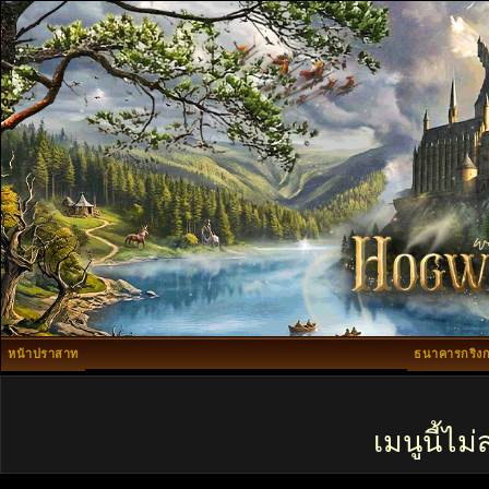
หน้าปราสาท
ธนาคารกริงก
เมนูนี้ไ