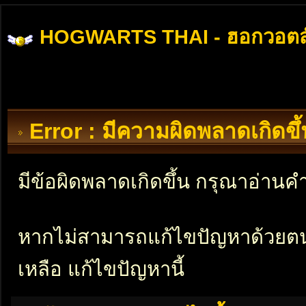
HOGWARTS THAI - ฮอกวอตส
Error : มีความผิดพลาดเกิดข
มีข้อผิดพลาดเกิดขึ้น กรุณาอ่าน
หากไม่สามารถแก้ไขปัญหาด้วยตนเอ
เหลือ แก้ไขปัญหานี้