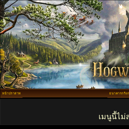
หน้าปราสาท
ธนาคารกริงก
เมนูนี้ไ