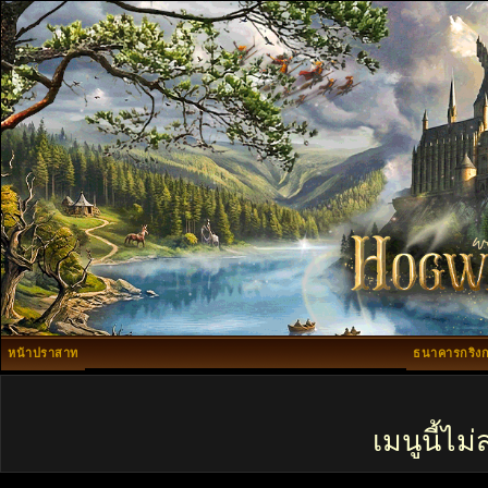
หน้าปราสาท
ธนาคารกริงก
เมนูนี้ไ