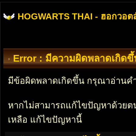
HOGWARTS THAI - ฮอกวอตส
Error : มีความผิดพลาดเกิดข
มีข้อผิดพลาดเกิดขึ้น กรุณาอ่าน
หากไม่สามารถแก้ไขปัญหาด้วยตนเอ
เหลือ แก้ไขปัญหานี้