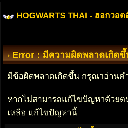
HOGWARTS THAI - ฮอกวอตส
Error : มีความผิดพลาดเกิดข
มีข้อผิดพลาดเกิดขึ้น กรุณาอ่าน
หากไม่สามารถแก้ไขปัญหาด้วยตนเอ
เหลือ แก้ไขปัญหานี้