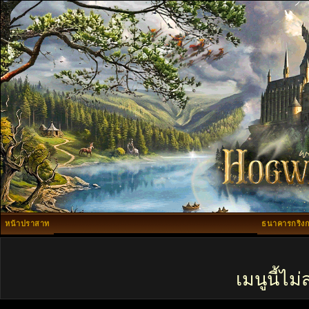
หน้าปราสาท
ธนาคารกริงก
เมนูนี้ไ