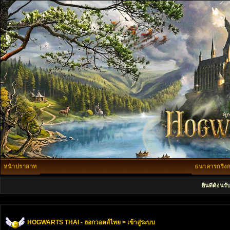
หน้าปราสาท
ธนาคารกริงก
ยินดีต้อนรั
HOGWARTS THAI - ฮอกวอตส์ไทย
> เข้าสู่ระบบ