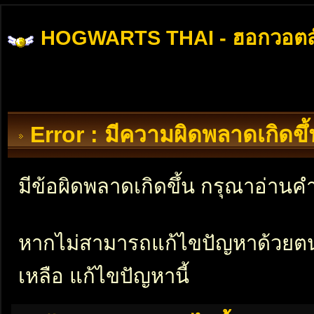
HOGWARTS THAI - ฮอกวอตส
Error : มีความผิดพลาดเกิดข
มีข้อผิดพลาดเกิดขึ้น กรุณาอ่าน
หากไม่สามารถแก้ไขปัญหาด้วยตนเอ
เหลือ แก้ไขปัญหานี้