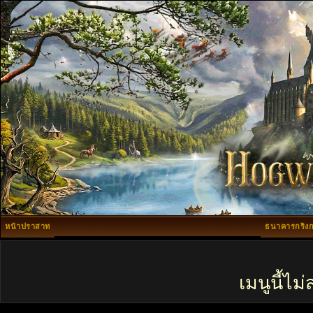
หน้าปราสาท
ธนาคารกริงก
เมนูนี้ไ