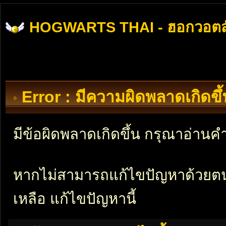
HOGWARTS THAI - ฮอกวอตส
Error : มีความผิดพลาดเกิดข
มีข้อผิดพลาดเกิดขึ้น กรุณาอ่าน
หากไม่สามารถแก้ไขปัญหาด้วยตนเอ
เหลือ แก้ไขปัญหานี้