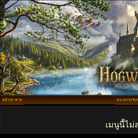
หน้าปราสาท
ธนาคารกริงก
เมนูนี้ไ