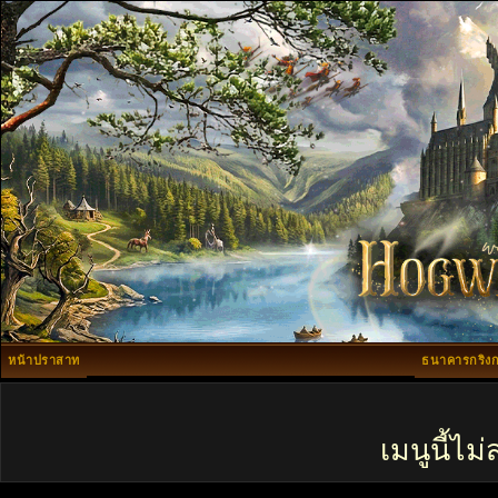
หน้าปราสาท
ธนาคารกริงก
เมนูนี้ไ