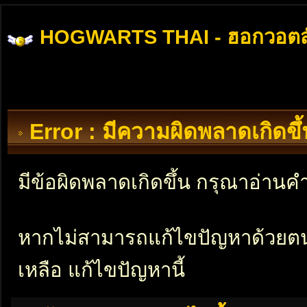
HOGWARTS THAI - ฮอกวอตส
Error : มีความผิดพลาดเกิดข
มีข้อผิดพลาดเกิดขึ้น กรุณาอ่าน
หากไม่สามารถแก้ไขปัญหาด้วยตนเอ
เหลือ แก้ไขปัญหานี้