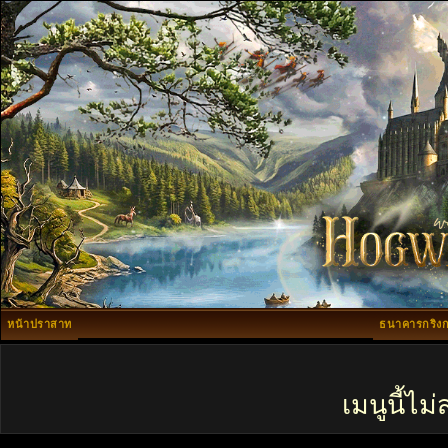
หน้าปราสาท
ธนาคารกริงก
เมนูนี้ไ