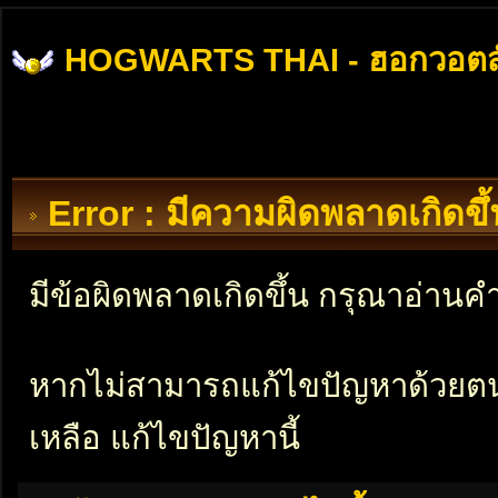
HOGWARTS THAI - ฮอกวอตส
Error : มีความผิดพลาดเกิดข
มีข้อผิดพลาดเกิดขึ้น กรุณาอ่าน
หากไม่สามารถแก้ไขปัญหาด้วยตนเอ
เหลือ แก้ไขปัญหานี้