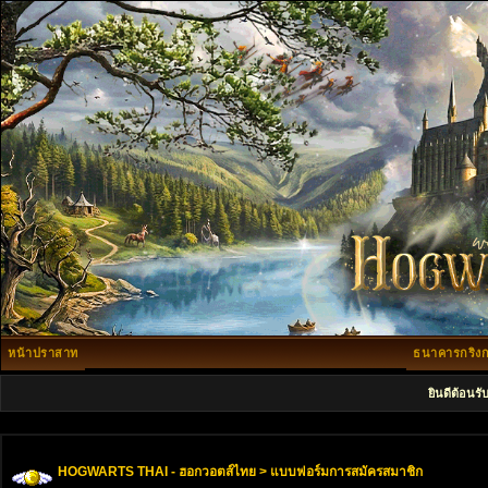
หน้าปราสาท
ธนาคารกริงก
ยินดีต้อนรั
HOGWARTS THAI - ฮอกวอตส์ไทย
> แบบฟอร์มการสมัครสมาชิก