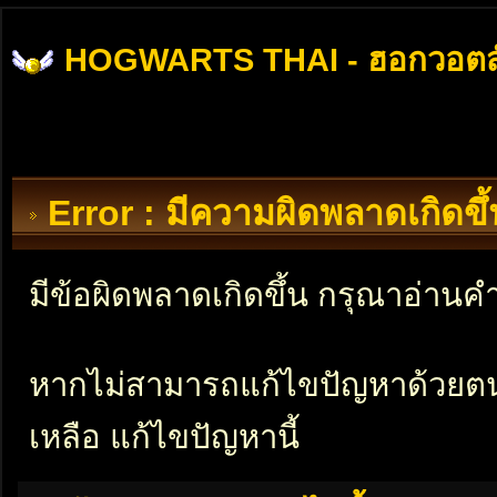
HOGWARTS THAI - ฮอกวอตส
Error : มีความผิดพลาดเกิดข
มีข้อผิดพลาดเกิดขึ้น กรุณาอ่าน
หากไม่สามารถแก้ไขปัญหาด้วยตนเอ
เหลือ แก้ไขปัญหานี้