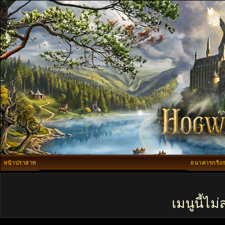
หน้าปราสาท
ธนาคารกริงก
เมนูนี้ไ