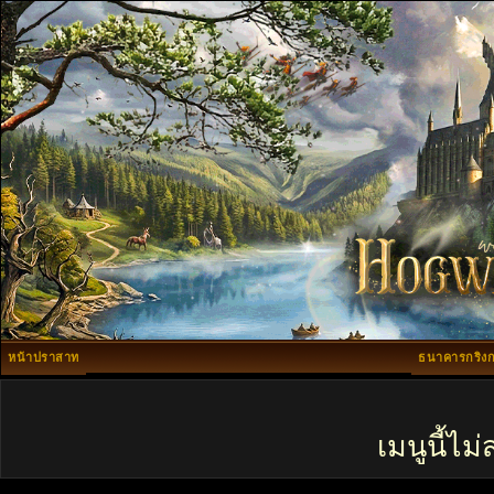
หน้าปราสาท
ธนาคารกริงก
เมนูนี้ไ