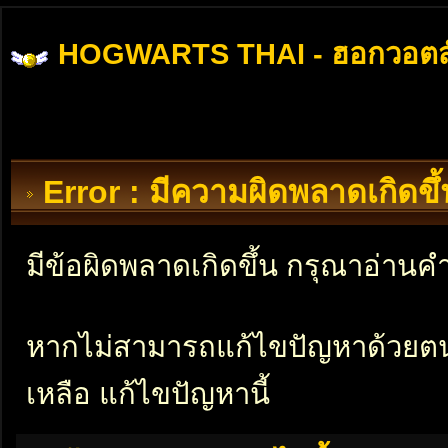
HOGWARTS THAI - ฮอกวอตส
Error : มีความผิดพลาดเกิดข
มีข้อผิดพลาดเกิดขึ้น กรุณาอ่าน
หากไม่สามารถแก้ไขปัญหาด้วยตนเอ
เหลือ แก้ไขปัญหานี้