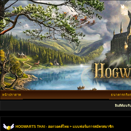
หน้าปราสาท
ธนาคารกริงก
ยินดีต้อนรั
HOGWARTS THAI - ฮอกวอตส์ไทย
> แบบฟอร์มการสมัครสมาชิก