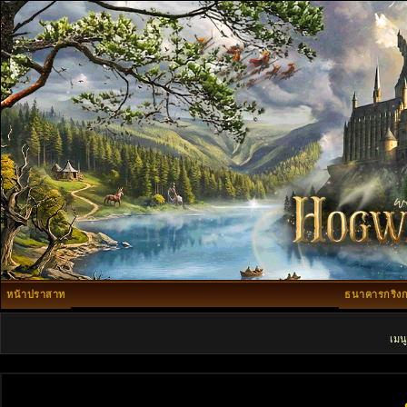
หน้าปราสาท
ธนาคารกริงก
เมน