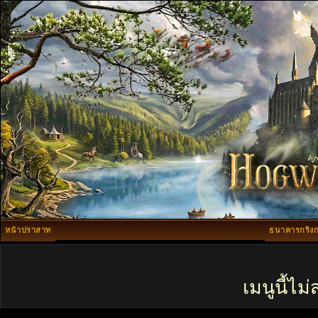
หน้าปราสาท
ธนาคารกริงก
เมนูนี้ไ