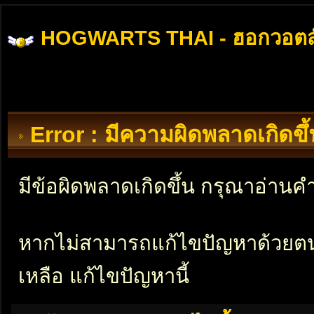
HOGWARTS THAI - ฮอกวอตส
Error : มีความผิดพลาดเกิดข
มีข้อผิดพลาดเกิดขึ้น กรุณาอ่าน
หากไม่สามารถแก้ไขปัญหาด้วยตนเอ
เหลือ แก้ไขปัญหานี้