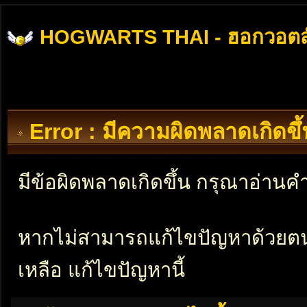
HOGWARTS THAI - ฮอกวอตส
Error : มีความผิดพลาดเกิดข
มีข้อผิดพลาดเกิดขึ้น กรุณาอ่าน
หากไม่สามารถแก้ไขปัญหาด้วยตนเอ
เหลือ แก้ไขปัญหานี้