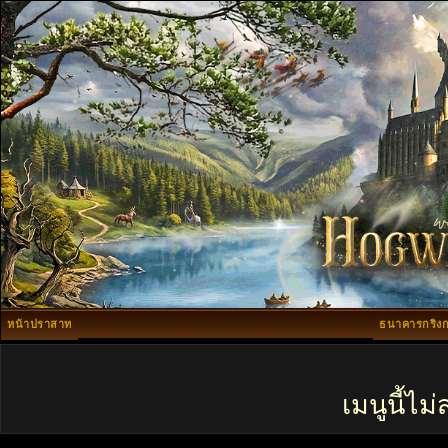
หน้าปราสาท
ธนาคารกริงก
เมนูนี้ไ