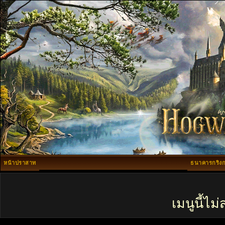
หน้าปราสาท
ธนาคารกริงก
เมนูนี้ไ