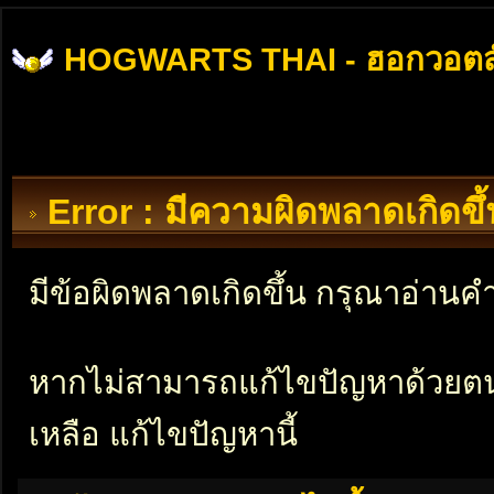
HOGWARTS THAI - ฮอกวอตส
Error : มีความผิดพลาดเกิดข
มีข้อผิดพลาดเกิดขึ้น กรุณาอ่าน
หากไม่สามารถแก้ไขปัญหาด้วยตนเอ
เหลือ แก้ไขปัญหานี้