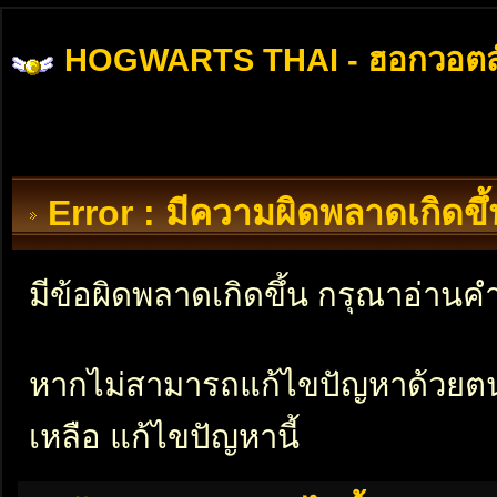
HOGWARTS THAI - ฮอกวอตส
Error : มีความผิดพลาดเกิดข
มีข้อผิดพลาดเกิดขึ้น กรุณาอ่าน
หากไม่สามารถแก้ไขปัญหาด้วยตนเอ
เหลือ แก้ไขปัญหานี้