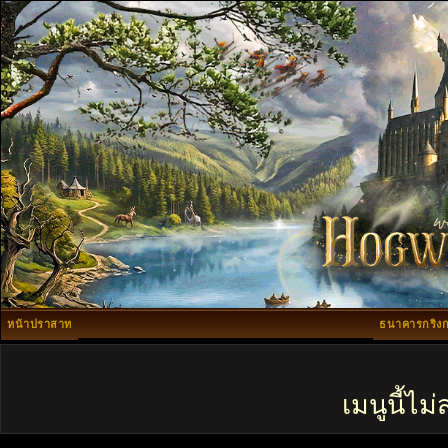
หน้าปราสาท
ธนาคารกริงก
เมนูนี้ไ