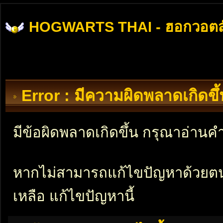
HOGWARTS THAI - ฮอกวอตส
Error : มีความผิดพลาดเกิดข
มีข้อผิดพลาดเกิดขึ้น กรุณาอ่าน
หากไม่สามารถแก้ไขปัญหาด้วยตนเอ
เหลือ แก้ไขปัญหานี้