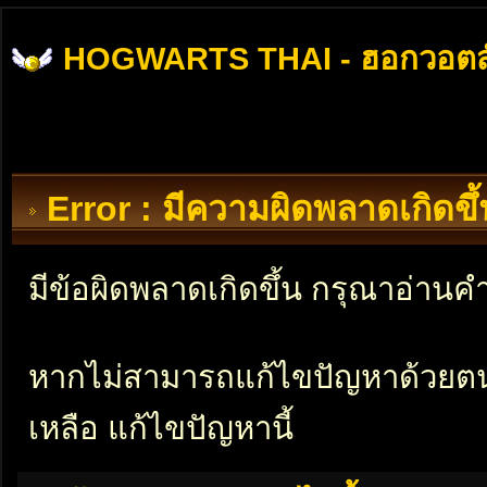
HOGWARTS THAI - ฮอกวอตส
Error : มีความผิดพลาดเกิดข
มีข้อผิดพลาดเกิดขึ้น กรุณาอ่าน
หากไม่สามารถแก้ไขปัญหาด้วยตนเอ
เหลือ แก้ไขปัญหานี้