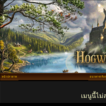
หน้าปราสาท
ธนาคารกริงก
เมนูนี้ไ