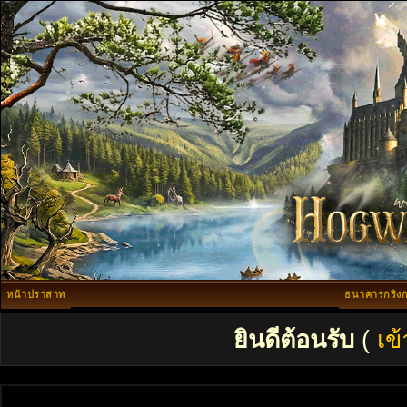
หน้าปราสาท
ธนาคารกริงก
ยินดีต้อนรับ
(
เข้