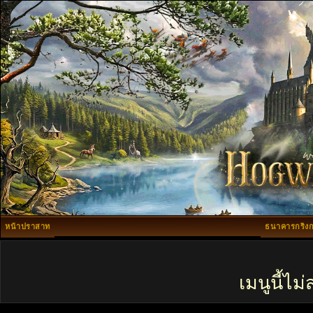
หน้าปราสาท
ธนาคารกริงก
เมนูนี้ไ