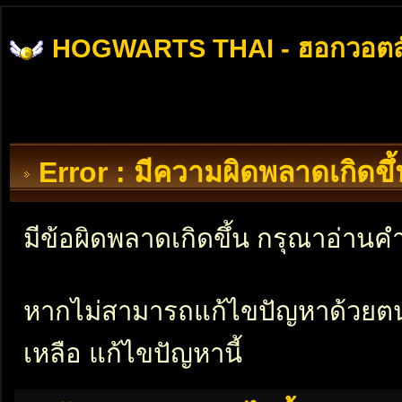
HOGWARTS THAI - ฮอกวอตส
Error : มีความผิดพลาดเกิดข
มีข้อผิดพลาดเกิดขึ้น กรุณาอ่าน
หากไม่สามารถแก้ไขปัญหาด้วยตนเอ
เหลือ แก้ไขปัญหานี้