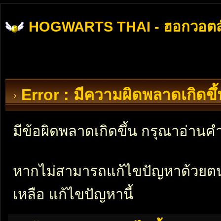
HOGWARTS THAI - ฮอกวอตส
Error : มีความผิดพลาดเกิดข
มีข้อผิดพลาดเกิดขึ้น กรุณาอ่าน
หากไม่สามารถแก้ไขปัญหาด้วยตนเอ
เหลือ แก้ไขปัญหานี้