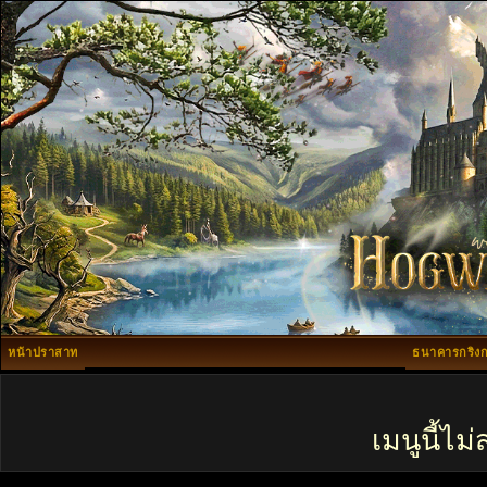
หน้าปราสาท
ธนาคารกริงก
เมนูนี้ไ