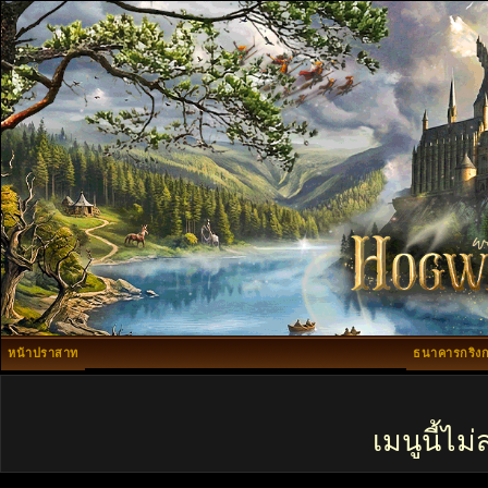
หน้าปราสาท
ธนาคารกริงก
เมนูนี้ไ