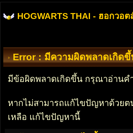
HOGWARTS THAI - ฮอกวอตส
Error : มีความผิดพลาดเกิดข
มีข้อผิดพลาดเกิดขึ้น กรุณาอ่าน
หากไม่สามารถแก้ไขปัญหาด้วยตนเอ
เหลือ แก้ไขปัญหานี้