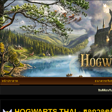
หน้าปราสาท
ธนาคารกริงก
ยินดีต้อนรั
HOGWARTS THAI - ฮอกวอตส