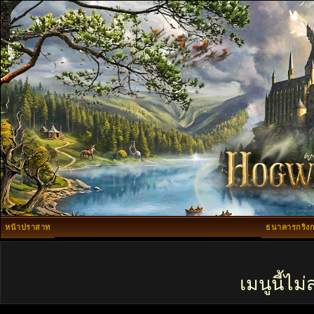
หน้าปราสาท
ธนาคารกริงก
เมนูนี้ไ