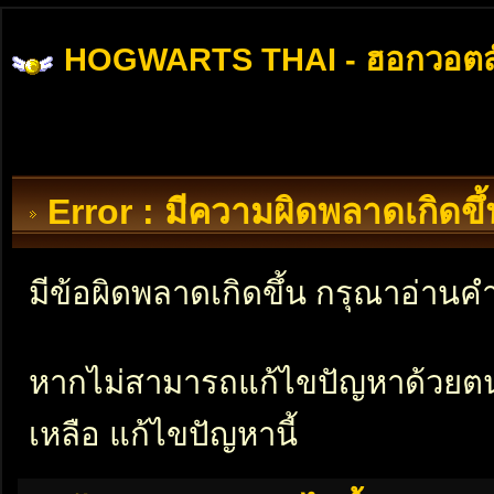
HOGWARTS THAI - ฮอกวอตส
Error : มีความผิดพลาดเกิดข
มีข้อผิดพลาดเกิดขึ้น กรุณาอ่าน
หากไม่สามารถแก้ไขปัญหาด้วยตนเอ
เหลือ แก้ไขปัญหานี้