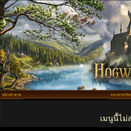
หน้าปราสาท
ธนาคารกริงก
เมนูนี้ไ