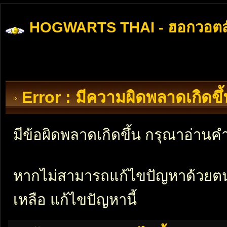
HOGWARTS THAI - ฮอกวอตส
Error : มีความผิดพลาดเกิดข
มีข้อผิดพลาดเกิดขึ้น กรุณาอ่าน
หากไม่สามารถแก้ไขปัญหาด้วยตนเอ
เหลือ แก้ไขปัญหานี้