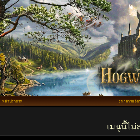
หน้าปราสาท
ธนาคารกริงก
เมนูนี้ไ