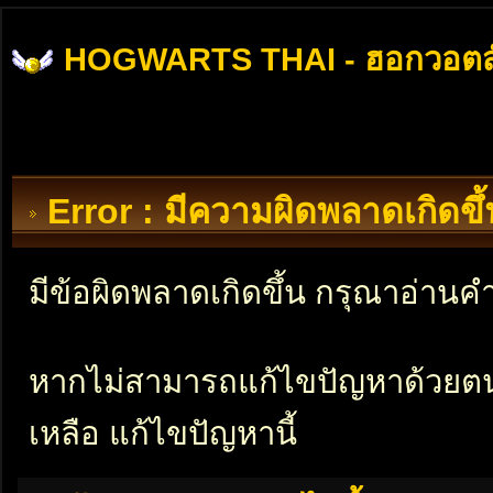
HOGWARTS THAI - ฮอกวอตส
Error : มีความผิดพลาดเกิดข
มีข้อผิดพลาดเกิดขึ้น กรุณาอ่าน
หากไม่สามารถแก้ไขปัญหาด้วยตนเอ
เหลือ แก้ไขปัญหานี้